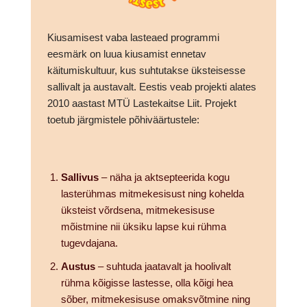
Kiusamisest vaba lasteaed programmi
eesmärk on luua kiusamist ennetav
käitumiskultuur, kus suhtutakse üksteisesse
sallivalt ja austavalt. Eestis veab projekti alates
2010 aastast MTÜ Lastekaitse Liit. Projekt
toetub järgmistele põhiväärtustele:
Sallivus
– näha ja aktsepteerida kogu
lasterühmas mitmekesisust ning kohelda
üksteist võrdsena, mitmekesisuse
mõistmine nii üksiku lapse kui rühma
tugevdajana.
Austus
– suhtuda jaatavalt ja hoolivalt
rühma kõigisse lastesse, olla kõigi hea
sõber, mitmekesisuse omaksvõtmine ning