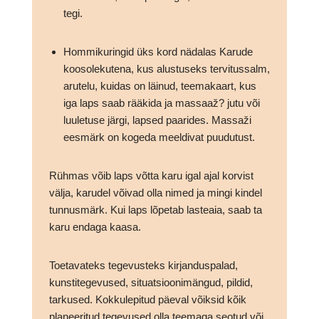
tegi.
Hommikuringid üks kord nädalas Karude
koosolekutena, kus alustuseks tervitussalm,
arutelu, kuidas on läinud, teemakaart, kus
iga laps saab rääkida ja massaaž? jutu või
luuletuse järgi, lapsed paarides. Massaži
eesmärk on kogeda meeldivat puudutust.
Rühmas võib laps võtta karu igal ajal korvist
välja, karudel võivad olla nimed ja mingi kindel
tunnusmärk. Kui laps lõpetab lasteaia, saab ta
karu endaga kaasa.
Toetavateks tegevusteks kirjanduspalad,
kunstitegevused, situatsioonimängud, pildid,
tarkused. Kokkulepitud päeval võiksid kõik
planeeritud tegevused olla teemaga seotud või