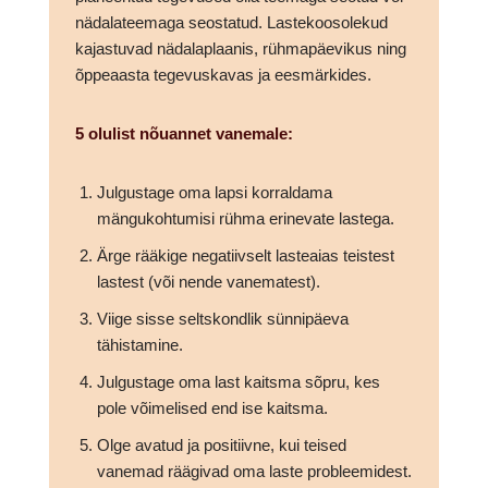
nädalateemaga seostatud. Lastekoosolekud
kajastuvad nädalaplaanis, rühmapäevikus ning
õppeaasta tegevuskavas ja eesmärkides.
5 olulist nõuannet vanemale:
Julgustage oma lapsi korraldama
mängukohtumisi rühma erinevate lastega.
Ärge rääkige negatiivselt lasteaias teistest
lastest (või nende vanematest).
Viige sisse seltskondlik sünnipäeva
tähistamine.
Julgustage oma last kaitsma sõpru, kes
pole võimelised end ise kaitsma.
Olge avatud ja positiivne, kui teised
vanemad räägivad oma laste probleemidest.