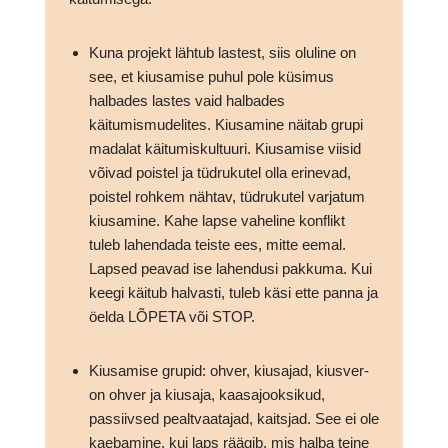
Kuna projekt lähtub lastest, siis oluline on
see, et kiusamise puhul pole küsimus
halbades lastes vaid halbades
käitumismudelites. Kiusamine näitab grupi
madalat käitumiskultuuri. Kiusamise viisid
võivad poistel ja tüdrukutel olla erinevad,
poistel rohkem nähtav, tüdrukutel varjatum
kiusamine. Kahe lapse vaheline konflikt
tuleb lahendada teiste ees, mitte eemal.
Lapsed peavad ise lahendusi pakkuma. Kui
keegi käitub halvasti, tuleb käsi ette panna ja
öelda LÕPETA või STOP.
Kiusamise grupid: ohver, kiusajad, kiusver-
on ohver ja kiusaja, kaasajooksikud,
passiivsed pealtvaatajad, kaitsjad. See ei ole
kaebamine, kui laps räägib, mis halba teine