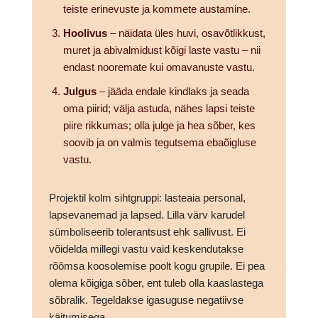
teiste erinevuste ja kommete austamine.
Hoolivus
– näidata üles huvi, osavõtlikkust,
muret ja abivalmidust kõigi laste vastu – nii
endast nooremate kui omavanuste vastu.
Julgus
– jääda endale kindlaks ja seada
oma piirid; välja astuda, nähes lapsi teiste
piire rikkumas; olla julge ja hea sõber, kes
soovib ja on valmis tegutsema ebaõigluse
vastu.
Projektil kolm sihtgruppi: lasteaia personal,
lapsevanemad ja lapsed. Lilla värv karudel
sümboliseerib tolerantsust ehk sallivust. Ei
võidelda millegi vastu vaid keskendutakse
rõõmsa koosolemise poolt kogu grupile. Ei pea
olema kõigiga sõber, ent tuleb olla kaaslastega
sõbralik. Tegeldakse igasuguse negatiivse
käitumisega.